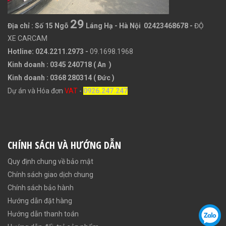
29
Địa chỉ :
Số 15 Ngõ
Láng Hạ - Hà Nội 02423468678
-
ĐỘ
XE CARCAM
Hotline: 024.2211.2973 -
09.1698.1968
Kinh doanh : 0345 240718 ( An )
Kinh doanh : 0368 280314 ( Đức )
Dự án và Hóa đơn
VAT
-
0926.247.247
CHÍNH SÁCH VÀ HƯỚNG DẪN
Quy định chung về bảo mật
Chính sách giao dịch chung
Chính sách bảo hành
Hướng dẫn đặt hàng
Hướng dẫn thanh toán