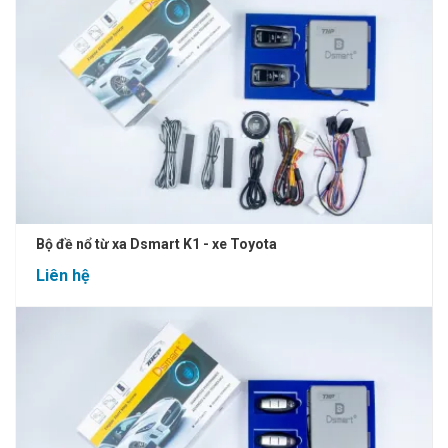
Bộ đề nổ từ xa Dsmart K1 - xe Toyota
Liên hệ