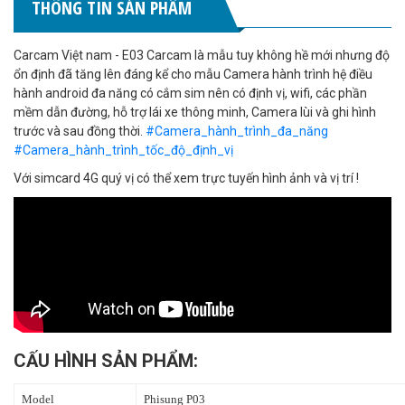
THÔNG TIN SẢN PHẨM
Carcam Việt nam - E03 Carcam là mẫu tuy không hề mới nhưng độ
ổn định đã tăng lên đáng kể cho mẫu Camera hành trình hệ điều
hành android đa năng có cắm sim nên có định vị, wifi, các phần
mềm dẫn đường, hỗ trợ lái xe thông minh, Camera lùi và ghi hình
trước và sau đồng thời.
#Camera_hành_trình_đa_năng
#Camera_hành_trình_tốc_độ_định_vị
Với simcard 4G quý vị có thể xem trực tuyến hình ảnh và vị trí !
CẤU HÌNH SẢN PHẨM:
Model
Phisung P03