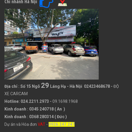
Chi nhánh Hà Nội
29
Địa chỉ :
Số 15 Ngõ
Láng Hạ - Hà Nội 02423468678
-
ĐỘ
XE CARCAM
Hotline: 024.2211.2973 -
09.1698.1968
Kinh doanh : 0345 240718 ( An )
Kinh doanh : 0368 280314 ( Đức )
Dự án và Hóa đơn
VAT
-
0926.247.247