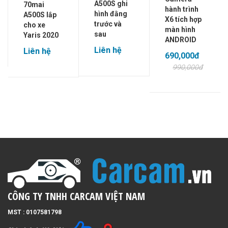
A500S ghi
70mai
hành trình
hình đằng
A500S lắp
X6 tích hợp
trước và
cho xe
màn hình
sau
Yaris 2020
ANDROID
Liên hệ
Liên hệ
690,000đ
990,000đ
CÔNG TY TNHH CARCAM VIỆT NAM
MST : 0107581798