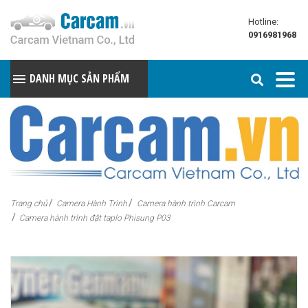
Hotline:
0916981968
DANH MỤC SẢN PHẨM
Trang chủ
Camera Hành Trình
Camera hành trình Carcam
Camera hành trình đặt taplo Phisung P03