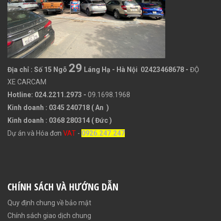
29
Địa chỉ :
Số 15 Ngõ
Láng Hạ - Hà Nội 02423468678
-
ĐỘ
XE CARCAM
Hotline: 024.2211.2973 -
09.1698.1968
Kinh doanh : 0345 240718 ( An )
Kinh doanh : 0368 280314 ( Đức )
Dự án và Hóa đơn
VAT
-
0926.247.247
CHÍNH SÁCH VÀ HƯỚNG DẪN
Quy định chung về bảo mật
Chính sách giao dịch chung