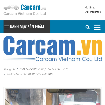
Hotline:
0916981968
DANH MỤC SẢN PHẨM
Trang chủ
DVD ANDROID Ô TÔ
Android box ô tô
Android box cho BMW 740i WIFI GPS