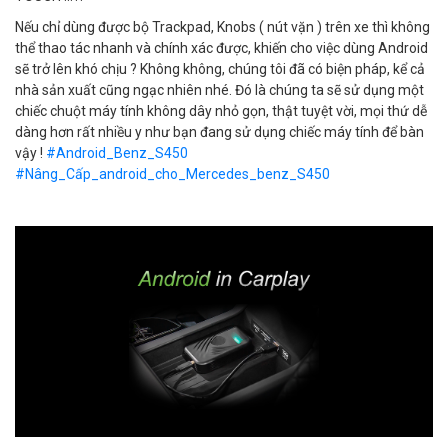
Nếu chỉ dùng được bộ Trackpad, Knobs ( nút vặn ) trên xe thì không
thể thao tác nhanh và chính xác được, khiến cho việc dùng Android
sẽ trở lên khó chịu ? Không không, chúng tôi đã có biện pháp, kể cả
nhà sản xuất cũng ngạc nhiên nhé. Đó là chúng ta sẽ sử dụng một
chiếc chuột máy tính không dây nhỏ gọn, thật tuyệt vời, mọi thứ dễ
dàng hơn rất nhiều y như bạn đang sử dụng chiếc máy tính để bàn
vậy !
#Android_Benz_S450
#Nâng_Cấp_android_cho_Mercedes_benz_S450