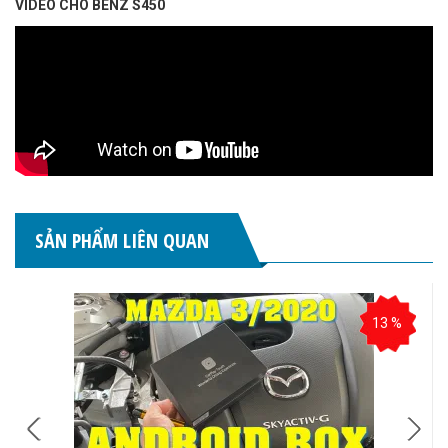
VIDEO CHO BENZ S450
SẢN PHẨM LIÊN QUAN
13 %