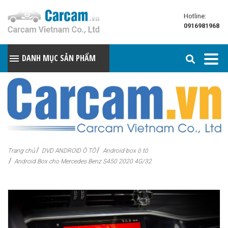
Hotline:
0916981968
DANH MỤC SẢN PHẨM
Trang chủ
DVD ANDROID Ô TÔ
Android box ô tô
Android Box cho Mercedes Benz S450 2020 4G/32