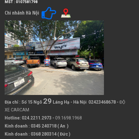
MST : 0107581798
Chi nhánh Hà Nội
29
Địa chỉ :
Số 15 Ngõ
Láng Hạ - Hà Nội 02423468678
-
ĐỘ
XE CARCAM
Hotline: 024.2211.2973 -
09.1698.1968
Kinh doanh : 0345 240718 ( An )
Kinh doanh : 0368 280314 ( Đức )