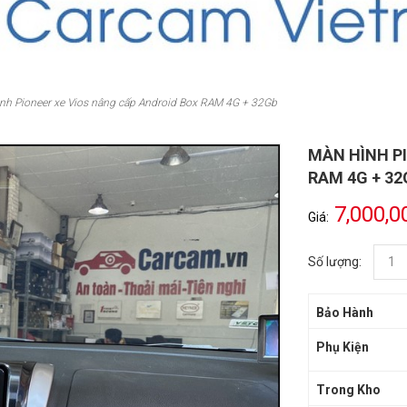
nh Pioneer xe Vios nâng cấp Android Box RAM 4G + 32Gb
MÀN HÌNH P
RAM 4G + 32
7,000,0
Giá:
Số lượng:
Bảo Hành
Phụ Kiện
Trong Kho