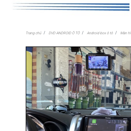
Trang chủ
DVD ANDROID Ô TÔ
Android box ô tô
Màn hì