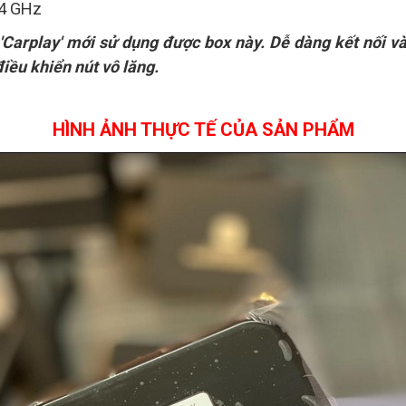
.4 GHz
 'Carplay' mới sử dụng được box này. Dễ dàng kết nối 
điều khiển nút vô lăng.
HÌNH ẢNH THỰC TẾ CỦA SẢN PHẨM