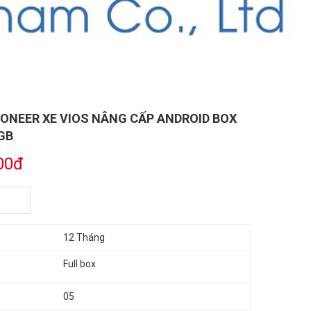
IONEER XE VIOS NÂNG CẤP ANDROID BOX
GB
00đ
12 Tháng
Full box
05