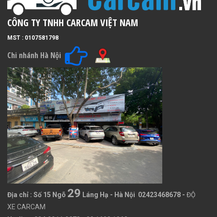
CÔNG TY TNHH CARCAM VIỆT NAM
MST : 0107581798
Chi nhánh Hà Nội
29
Địa chỉ :
Số 15 Ngõ
Láng Hạ - Hà Nội 02423468678
-
ĐỘ
XE CARCAM