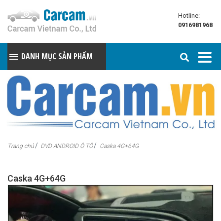
Hotline:
0916981968
DANH MỤC SẢN PHẨM
Trang chủ
DVD ANDROID Ô TÔ
Caska 4G+64G
Caska 4G+64G