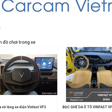
e
̣n đồ chơi trong xe
a vô lăng xe điện Vinfast VF3
BỌC GHẾ DA Ô TÔ VINFAST VF