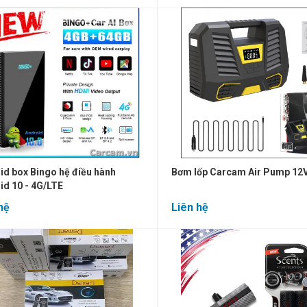
id box Bingo hệ điều hành
Bơm lốp Carcam Air Pump 12
id 10 - 4G/LTE
hệ
Liên hệ