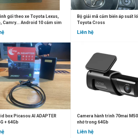
ình gối theo xe Toyota Lexus,
Bộ giải mã cảm biến áp suất l
, Camry... Android 10 cắm sim
Toyota Cross
hệ
Liên hệ
id box Picasou AI ADAPTER
Camera hành trình 70mai M50
G + 64Gb
nhớ trong 64Gb
hệ
Liên hệ