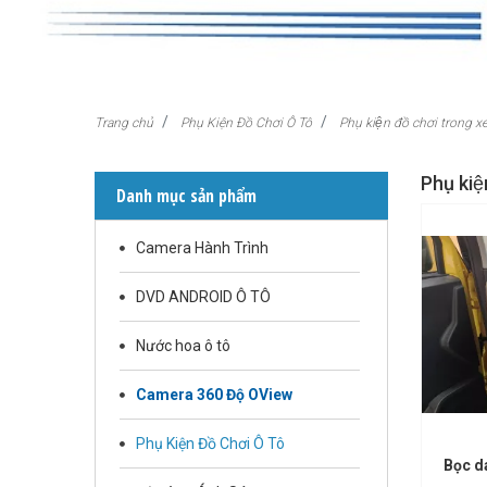
Trang chủ
Phụ Kiện Đồ Chơi Ô Tô
Phụ kiện đồ chơi trong x
Phụ kiê
Danh mục sản phẩm
Camera Hành Trình
DVD ANDROID Ô TÔ
Nước hoa ô tô
Camera 360 Độ OView
Phụ Kiện Đồ Chơi Ô Tô
Bọc d