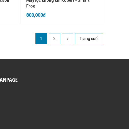
ucson
Máy lọc không khí Robert - Smart
Frog
800,000đ
1
2
»
Trang cuối
FANPAGE