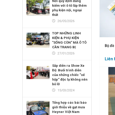
Nới quy định đăng
kiểm với ô tô lắp thêm
phụ kiện nội, ngoại
thất
26/05/2026
TOP NHỮNG LINH
KIỆN & PHỤ KIỆN
"SỐNG CÒN" MÀ Ô TÔ
Bộ đề
CẦN TRANG BỊ
27/01/2026
Liên 
Sắp diễn ra Show Xe
Độ: Buổi trình diễn
của những chiếc “xế
hộp“ độc lạ không nên
bỏ lỡ
15/03/2024
Tổng hợp các bài báo
giới thiệu về gạt mưa
Heyner Việt Nam