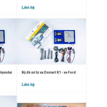
Liên hệ
 Hyundai
Bộ đề nổ từ xa Dsmart K1 - xe Ford
Liên hệ