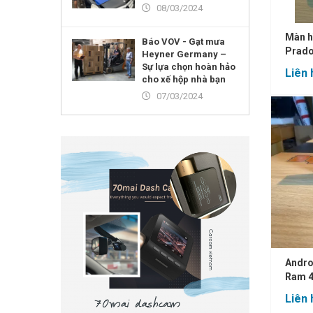
08/03/2024
Màn h
Báo VOV - Gạt mưa
Prado
Heyner Germany –
4G
Sự lựa chọn hoàn hảo
Liên 
cho xế hộp nhà bạn
07/03/2024
Andro
Ram 4
Liên 