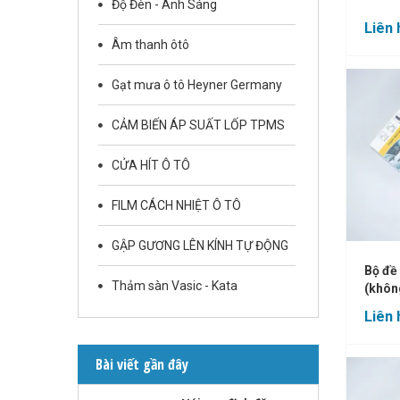
Độ Đèn - Ánh Sáng
Liên 
Âm thanh ôtô
Gạt mưa ô tô Heyner Germany
CẢM BIẾN ÁP SUẤT LỐP TPMS
CỬA HÍT Ô TÔ
FILM CÁCH NHIỆT Ô TÔ
GẬP GƯƠNG LÊN KÍNH TỰ ĐỘNG
Bộ đề
Thảm sàn Vasic - Kata
(khôn
Liên 
Bài viết gần đây