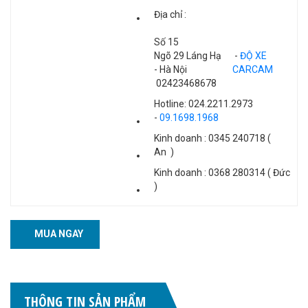
Địa chỉ :
Số 15
Ngõ 29 Láng Hạ
-
ĐỘ XE
- Hà Nội
CARCAM
02423468678
Hotline: 024.2211.2973
-
09.1698.1968
Kinh doanh : 0345 240718 (
An )
Kinh doanh : 0368 280314 ( Đức
)
MUA NGAY
THÔNG TIN SẢN PHẨM