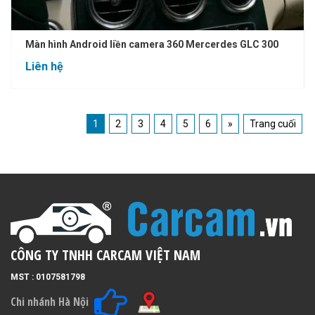
Màn hình Android liền camera 360 Mercerdes GLC 300
Liên hệ
1
2
3
4
5
6
»
Trang cuối
CÔNG TY TNHH CARCAM VIỆT NAM
MST : 0107581798
Chi nhánh Hà Nội