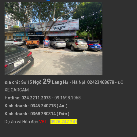
29
Địa chỉ :
Số 15 Ngõ
Láng Hạ - Hà Nội 02423468678
-
ĐỘ
XE CARCAM
Hotline: 024.2211.2973 -
09.1698.1968
Kinh doanh : 0345 240718 ( An )
Kinh doanh : 0368 280314 ( Đức )
Dự án và Hóa đơn
VAT
-
0926.247.247