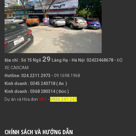
29
Địa chỉ :
Số 15 Ngõ
Láng Hạ - Hà Nội 02423468678
-
ĐỘ
XE CARCAM
Hotline: 024.2211.2973 -
09.1698.1968
Kinh doanh : 0345 240718 ( An )
Kinh doanh : 0368 280314 ( Đức )
Dự án và Hóa đơn
VAT
-
0926.247.247
CHÍNH SÁCH VÀ HƯỚNG DẪN