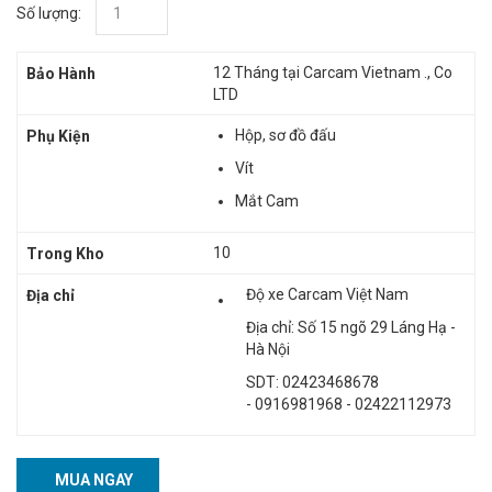
Số lượng:
12 Tháng tại Carcam Vietnam ., Co
Bảo Hành
LTD
Hộp, sơ đồ đấu
Phụ Kiện
Vít
Mắt Cam
10
Trong Kho
Độ xe Carcam Việt Nam
Địa chỉ
Địa chỉ: Số 15 ngõ 29 Láng Hạ -
Hà Nội
SDT: 02423468678
- 0916981968 - 02422112973
MUA NGAY