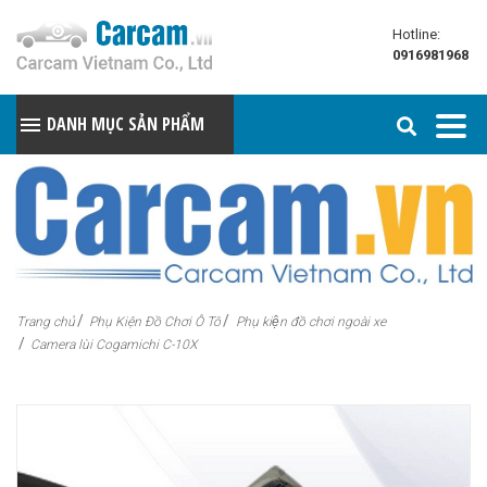
Hotline:
0916981968
DANH MỤC SẢN PHẨM
Trang chủ
Phụ Kiện Đồ Chơi Ô Tô
Phụ kiện đồ chơi ngoài xe
Camera lùi Cogamichi C-10X