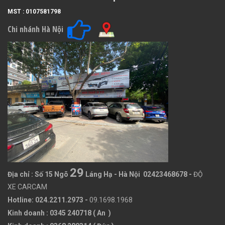
MST : 0107581798
Chi nhánh Hà Nội
29
Địa chỉ :
Số 15 Ngõ
Láng Hạ - Hà Nội 02423468678
-
ĐỘ
XE CARCAM
Hotline: 024.2211.2973 -
09.1698.1968
Kinh doanh : 0345 240718 ( An )