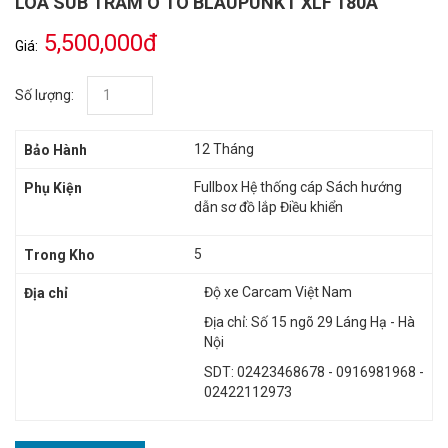
LOA SUB TRẦM Ô TÔ BLAUPUNKT XLF 180A
5,500,000đ
Giá:
Số lượng:
12 Tháng
Bảo Hành
Fullbox Hệ thống cáp Sách hướng
Phụ Kiện
dẫn sơ đồ lắp Điều khiển
5
Trong Kho
Độ xe Carcam Việt Nam
Địa chỉ
Địa chỉ: Số 15 ngõ 29 Láng Hạ - Hà
Nội
SDT: 02423468678 - 0916981968 -
02422112973