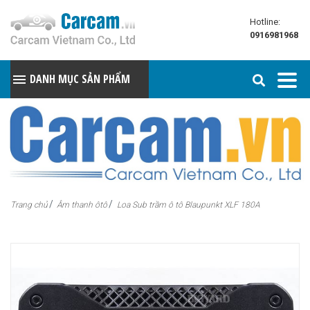
Hotline:
0916981968
DANH MỤC SẢN PHẨM
Trang chủ
Âm thanh ôtô
Loa Sub trầm ô tô Blaupunkt XLF 180A