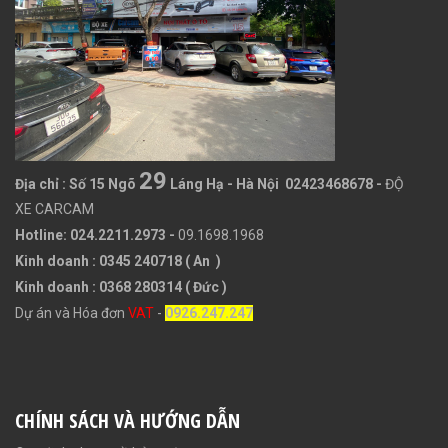
29
Địa chỉ :
Số 15 Ngõ
Láng Hạ - Hà Nội 02423468678
-
ĐỘ
XE CARCAM
Hotline: 024.2211.2973 -
09.1698.1968
Kinh doanh : 0345 240718 ( An )
Kinh doanh : 0368 280314 ( Đức )
Dự án và Hóa đơn
VAT
-
0926.247.247
CHÍNH SÁCH VÀ HƯỚNG DẪN