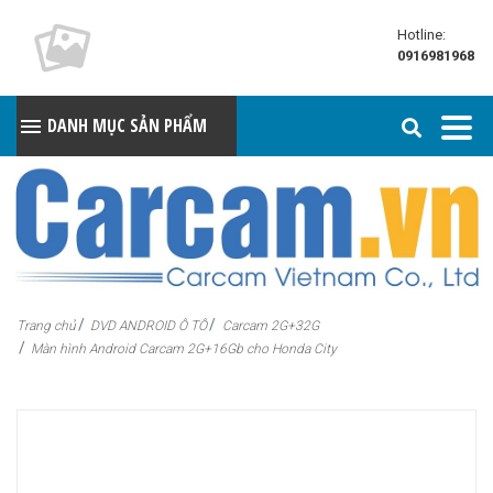
Hotline:
0916981968
DANH MỤC SẢN PHẨM
Trang chủ
DVD ANDROID Ô TÔ
Carcam 2G+32G
Màn hình Android Carcam 2G+16Gb cho Honda City