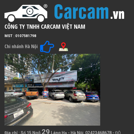
CÔNG TY TNHH CARCAM VIỆT NAM
MST : 0107581798
Chi nhánh Hà Nội
29
Địa chỉ :
Số 15 Ngõ
Láng Hạ - Hà Nội 02423468678
-
ĐỘ