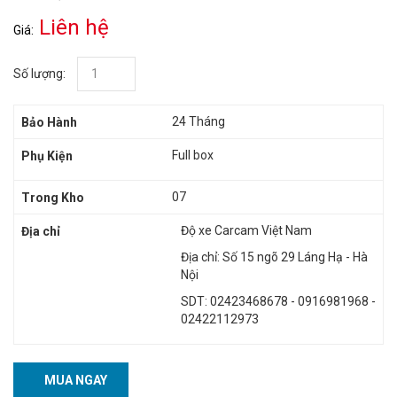
Liên hệ
Giá:
Số lượng:
24 Tháng
Bảo Hành
Full box
Phụ Kiện
07
Trong Kho
Độ xe Carcam Việt Nam
Địa chỉ
Địa chỉ: Số 15 ngõ 29 Láng Hạ - Hà
Nội
SDT: 02423468678 - 0916981968 -
02422112973
MUA NGAY