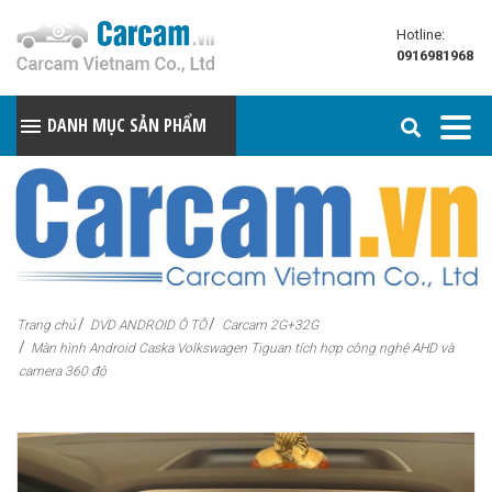
Hotline:
0916981968
DANH MỤC SẢN PHẨM
Trang chủ
DVD ANDROID Ô TÔ
Carcam 2G+32G
Màn hình Android Caska Volkswagen Tiguan tích hợp công nghệ AHD và
camera 360 độ