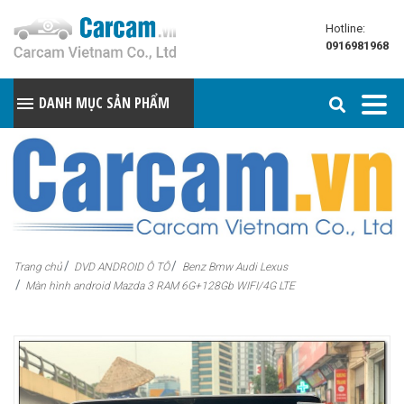
Hotline:
0916981968
DANH MỤC SẢN PHẨM
Trang chủ
DVD ANDROID Ô TÔ
Benz Bmw Audi Lexus
Màn hình android Mazda 3 RAM 6G+128Gb WIFI/4G LTE