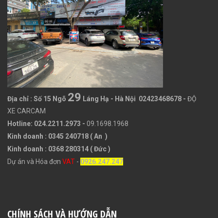
29
Địa chỉ :
Số 15 Ngõ
Láng Hạ - Hà Nội 02423468678
-
ĐỘ
XE CARCAM
Hotline: 024.2211.2973 -
09.1698.1968
Kinh doanh : 0345 240718 ( An )
Kinh doanh : 0368 280314 ( Đức )
Dự án và Hóa đơn
VAT
-
0926.247.247
CHÍNH SÁCH VÀ HƯỚNG DẪN