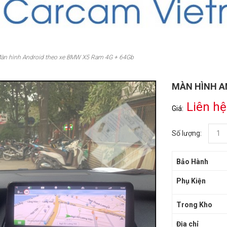
àn hình Android theo xe BMW X5 Ram 4G + 64Gb
MÀN HÌNH A
Liên hệ
Giá:
Số lượng:
Bảo Hành
Phụ Kiện
Trong Kho
Địa chỉ