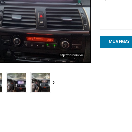
MUA NGAY
›