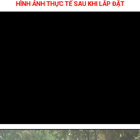
HÌNH ẢNH THỰC TẾ SAU KHI LẮP ĐẶT