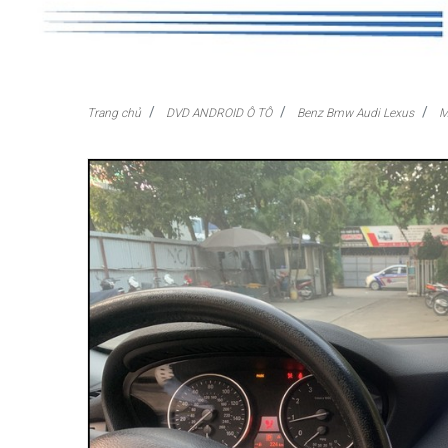
Trang chủ
DVD ANDROID Ô TÔ
Benz Bmw Audi Lexus
M