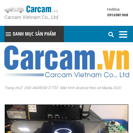
Hotline:
0916981968
DANH MỤC SẢN PHẨM
Trang chủ
DVD ANDROID Ô TÔ
Màn hình Android theo xe Mazda 2020