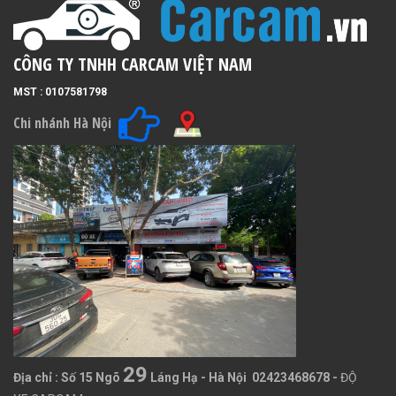
CÔNG TY TNHH CARCAM VIỆT NAM
MST : 0107581798
Chi nhánh Hà Nội
29
Địa chỉ :
Số 15 Ngõ
Láng Hạ - Hà Nội 02423468678
-
ĐỘ