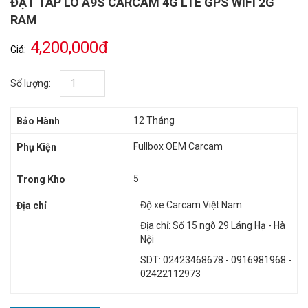
ĐẶT TÁP LÔ A9S CARCAM 4G LTE GPS WIFI 2G
RAM
4,200,000đ
Giá:
Số lượng:
12 Tháng
Bảo Hành
Fullbox OEM Carcam
Phụ Kiện
5
Trong Kho
Độ xe Carcam Việt Nam
Địa chỉ
Địa chỉ: Số 15 ngõ 29 Láng Hạ - Hà
Nội
SDT: 02423468678 - 0916981968 -
02422112973