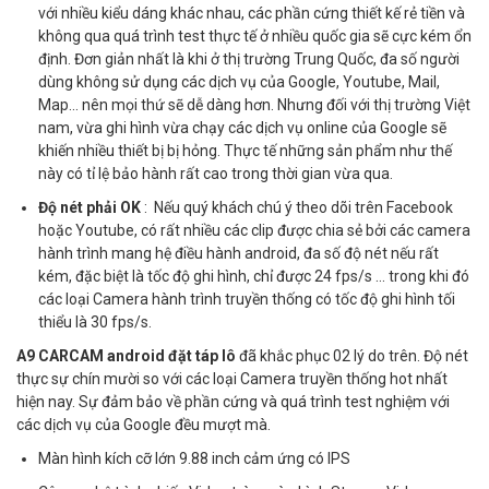
với nhiều kiểu dáng khác nhau, các phần cứng thiết kế rẻ tiền và
không qua quá trình test thực tế ở nhiều quốc gia sẽ cực kém ổn
định. Đơn giản nhất là khi ở thị trường Trung Quốc, đa số người
dùng không sử dụng các dịch vụ của Google, Youtube, Mail,
Map... nên mọi thứ sẽ dễ dàng hơn. Nhưng đối với thị trường Việt
nam, vừa ghi hình vừa chạy các dịch vụ online của Google sẽ
khiến nhiều thiết bị bị hỏng. Thực tế những sản phẩm như thế
này có tỉ lệ bảo hành rất cao trong thời gian vừa qua.
Độ nét phải OK
: Nếu quý khách chú ý theo dõi trên Facebook
hoặc Youtube, có rất nhiều các clip được chia sẻ bởi các camera
hành trình mang hệ điều hành android, đa số độ nét nếu rất
kém, đặc biệt là tốc độ ghi hình, chỉ được 24 fps/s ... trong khi đó
các loại Camera hành trình truyền thống có tốc độ ghi hình tối
thiểu là 30 fps/s.
A9 CARCAM android đặt táp lô
đã khắc phục 02 lý do trên. Độ nét
thực sự chín mười so với các loại Camera truyền thống hot nhất
hiện nay. Sự đảm bảo về phần cứng và quá trình test nghiệm với
các dịch vụ của Google đều mượt mà.
Màn hình kích cỡ lớn 9.88 inch cảm ứng có IPS