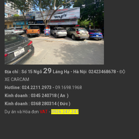
29
Địa chỉ :
Số 15 Ngõ
Láng Hạ - Hà Nội 02423468678
-
ĐỘ
XE CARCAM
Hotline: 024.2211.2973 -
09.1698.1968
Kinh doanh : 0345 240718 ( An )
Kinh doanh : 0368 280314 ( Đức )
Dự án và Hóa đơn
VAT
-
0926.247.247