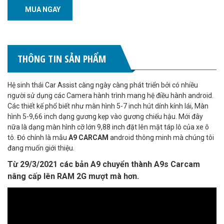
MUA NGAY
THÔNG TIN SẢN PHẨM
Hệ sinh thái Car Assist càng ngày càng phát triển bởi có nhiều
người sử dụng các Camera hành trình mang hệ điều hành android.
Các thiết kế phổ biết như màn hình 5-7 inch hút dính kính lái, Màn
hình 5-9,66 inch dạng gương kẹp vào gương chiếu hậu. Mới đây
nữa là dạng màn hình cỡ lớn 9,88 inch đặt lên mặt táp lô của xe ô
tô. Đó chính là mẫu
A9 CARCAM
android thông minh mà chúng tôi
đang muốn giới thiệu.
Từ 29/3/2021 các bản A9 chuyển thành A9s Carcam
nâng cấp lên RAM 2G mượt mà hơn.