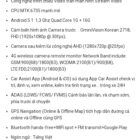
Công nghệ trình chiếu Video tràn màn hình Stream Video
CPU MTK 6735 mạnh mẽ
Android 5.1 1,3 Ghz Quad Core 1G + 16G
Cảm biến hình ảnh Camera trước : : OminiVision Korean 2718;
FHD (1920x1080p @ 30fps);
Camera sau kiêm lùi công nghệ AHD (1280x720p @25fps)
4G wireless camera remote monitor Network Band include:
GSM:900(B8)/1800(B3); WCDMA:2100(B1)/900(B8);
LTE:FDD,2100(B1)/1800(B3)
Car Assist App (Android & iOS) sử dụng App Car Assist check vị
trí, định vị, xem online, kiểm tra tình trạng xe....trông xe 24H
ADAS (LDWS/ FCWS/ FVMS) Cảnh báo lấn làn, và chạm sớm,
phía trước di chuyển
GPS Navigation (Online & Offline Map) tích hợp dẫn đường cả
online và Offline cùng GPS
Bluetooth hands-free+WIFI spot + FM transmit+Google Play
Ngôn ngữ : Tiếng Việt