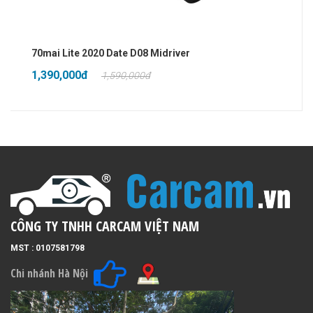
CAMERA HÀNH TRÌNH ANDROID THÔNG MINH GƯƠNG
A10-S CARCAM 4G LTE GPS WIFI
3,900,000đ
CÔNG TY TNHH CARCAM VIỆT NAM
MST : 0107581798
Chi nhánh Hà Nội