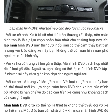
Lắp màn hình DVD như thế nào cho đẹp tùy thuộc vào loại xe
- Với xe cỡ nhỏ: Xe ô tô cỡ nhỏ thì trần thường rất thấp, nên màn
hình táp-lô là sự lựa chọn hoàn hảo nhất cho trường hợp này. Khi
lắp màn hình DVD
này thì người ngồi sau có thể cảm thấy bất tiện
nhưng với kiểu dáng xe này bạn không thể có màn hình nào phù
hợp hơn màn hình này.
- Với xe hơi cỡ trung và lớn gầm thấp: Màn hình DVD thích hợp nhất
đó là loại gối đầu. Ngoài ra, bạn cũng có thể lắp màn hình DVD táp-
lô nhưng sẽ gây cảm giác khó chịu cho người ngồi sau.
- Với xe hơi cỡ trung và lớn gầm cao: Với loại xe gầm cao này bạn
có thể thoải mái khi lựa chọn màn hình DVD cho xe hơi của mình
bởi không bị hạn chế về độ cao của trần xe cũng như khoảng cách
của các ghế ngồi.
Màn hình DVD ô tô
có thể nói là thiết bị không thể thiếu đối với xe
hơi hiện nay. Một điều bạn cần phải chú ý khi mua màn hình DVD đó