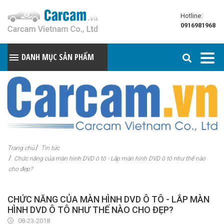
Hotline:
0916981968
DANH MỤC SẢN PHẨM
Trang chủ
Tin tức
Chức năng của màn hình DVD ô tô - Lắp màn hình DVD ô tô như thế nào
cho đẹp?
CHỨC NĂNG CỦA MÀN HÌNH DVD Ô TÔ - LẮP MÀN
HÌNH DVD Ô TÔ NHƯ THẾ NÀO CHO ĐẸP?
08-23-2018