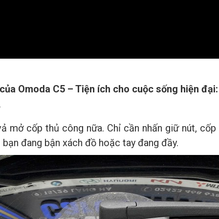
 của Omoda C5 – Tiện ích cho cuộc sống hiện đại:
y
 mở cốp thủ công nữa. Chỉ cần nhấn giữ nút, cốp s
hi bạn đang bận xách đồ hoặc tay đang đầy.