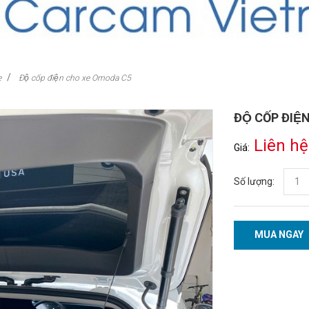
e
Độ cốp điện cho xe Omoda C5
ĐỘ CỐP ĐI
Liên hệ
Giá:
Số lượng:
MUA NGAY