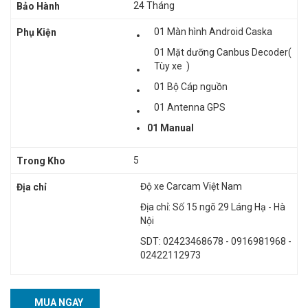
24 Tháng
Bảo Hành
01 Màn hình Android Caska
Phụ Kiện
01 Mặt dưỡng Canbus Decoder(
Tùy xe )
01 Bộ Cáp nguồn
01 Antenna GPS
01 Manual
5
Trong Kho
Độ xe Carcam Việt Nam
Địa chỉ
Địa chỉ: Số 15 ngõ 29 Láng Hạ - Hà
Nội
SDT: 02423468678 - 0916981968 -
02422112973
MUA NGAY