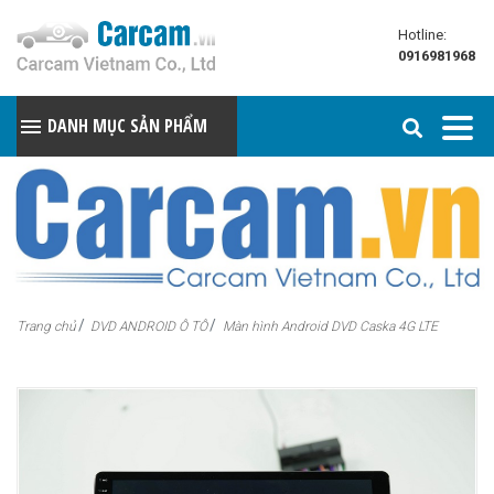
Hotline:
0916981968
DANH MỤC SẢN PHẨM
Trang chủ
DVD ANDROID Ô TÔ
Màn hình Android DVD Caska 4G LTE