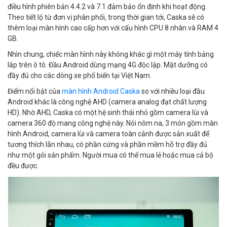
điều hình phiên bản 4.4.2 và 7.1 đảm bảo ổn định khi hoạt động.
Theo tiết lộ từ đơn vị phân phối, trong thời gian tới, Caska sẽ có
thêm loại màn hình cao cấp hơn với cấu hình CPU 8 nhân và RAM 4
GB.
Nhìn chung, chiếc màn hình này không khác gì một máy tính bảng
lắp trên ô tô. Đầu Android dùng mạng 4G độc lập. Mặt dưỡng có
đầy đủ cho các dòng xe phổ biến tại Việt Nam.
Điểm nổi bật của
màn hình Android Caska
so với nhiều loại đầu
Android khác là công nghệ AHD (camera analog đạt chất lượng
HD). Nhờ AHD, Caska có một hệ sinh thái nhỏ gồm camera lùi và
camera 360 độ mang công nghệ này. Nói nôm na, 3 món gồm màn
hình Android, camera lùi và camera toàn cảnh được sản xuất để
tương thích lẫn nhau, có phần cứng và phần mềm hỗ trợ đầy đủ
như một gói sản phẩm. Người mua có thể mua lẻ hoặc mua cả bộ
đều được.