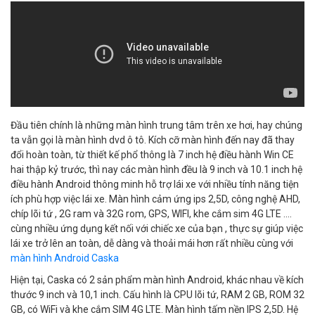
Đầu tiên chính là những màn hình trung tâm trên xe hơi, hay chúng
ta vẫn gọi là màn hình dvd ô tô. Kích cỡ màn hình đến nay đã thay
đổi hoàn toàn, từ thiết kế phổ thông là 7 inch hệ điều hành Win CE
hai thập kỷ trước, thì nay các màn hình đều là 9 inch và 10.1 inch hệ
điều hành Android thông minh hỗ trợ lái xe với nhiều tính năng tiện
ích phù hợp việc lái xe. Màn hình cảm ứng ips 2,5D, công nghệ AHD,
chíp lõi tứ , 2G ram và 32G rom, GPS, WIFI, khe cắm sim 4G LTE ....
cùng nhiều ứng dụng kết nối với chiếc xe của bạn , thực sự giúp việc
lái xe trở lên an toàn, dễ dàng và thoải mái hơn rất nhiều cùng với
màn hình Android Caska
Hiện tại, Caska có 2 sản phẩm màn hình Android, khác nhau về kích
thước 9 inch và 10,1 inch. Cấu hình là CPU lõi tứ, RAM 2 GB, ROM 32
GB, có WiFi và khe cắm SIM 4G LTE. Màn hình tấm nền IPS 2,5D. Hệ