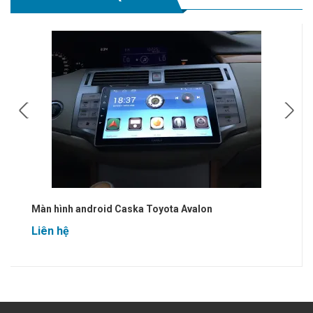
12 %
Màn hình CASKA Android Oreo 8.1 - Ram 4Gb - Bộ nhớ
trong 64Gb
11,500,000đ
13,000,000đ