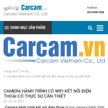
Hotline:
0916981968
DANH MỤC SẢN PHẨM
Trang chủ
Tin tức
Camera hành trình có WiFi kết nối điện thoại có thực sự cần thiết
CAMERA HÀNH TRÌNH CÓ WIFI KẾT NỐI ĐIỆN
THOẠI CÓ THỰC SỰ CẦN THIẾT
01-13-2021
Camera hành trình kết nối điện thoai
là loại camera hành trình