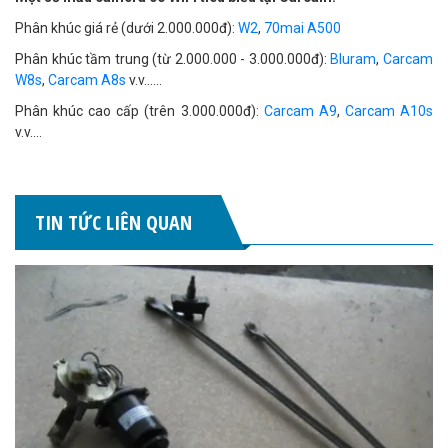
Phân khúc giá rẻ (dưới 2.000.000đ):
W2
,
70mai A500
Phân khúc tầm trung (từ 2.000.000 - 3.000.000đ):
Bluram
,
Carcam
W8s
,
Carcam A8s
v.v......
Phân khúc cao cấp (trên 3.000.000đ):
Carcam A9
,
Carcam A10s
v.v....
TIN TỨC LIÊN QUAN