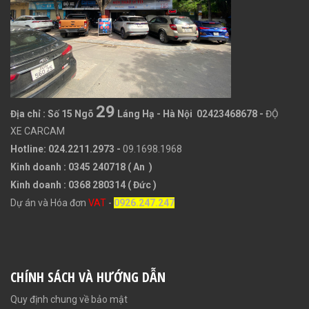
29
Địa chỉ :
Số 15 Ngõ
Láng Hạ - Hà Nội 02423468678
-
ĐỘ
XE CARCAM
Hotline: 024.2211.2973 -
09.1698.1968
Kinh doanh : 0345 240718 ( An )
Kinh doanh : 0368 280314 ( Đức )
Dự án và Hóa đơn
VAT
-
0926.247.247
CHÍNH SÁCH VÀ HƯỚNG DẪN
Quy định chung về bảo mật